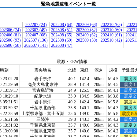
緊急地震速報イベント一覧
202207 (24)
202208 (64)
202209 (68)
202210 (65)
20221
202306 (74)
202307 (49)
202308 (51)
202309 (82)
202310 (60)
20231
202406 (81)
202407 (68)
202408 (65)
202409 (62)
202410 (61)
202411
202506 (93)
202507 (136)
202508 (69)
202509 (50)
202510 (42)
202511
202606 (58)
202607 (141)
202608 (47)
震源・EEW情報
時刻
震央地名
北緯
東経
深さ
規模
予測最
0 23:02:20
岩手県沖
40.1
142.4
50km
M 4.5
震度３
0 21:39:59
奄美大島北東沖
28.9
131.4
70km
M 4.5
震度１
0 13:59:17
宮古島近海
24.9
125.5
40km
M 4.1
震度２
0 10:29:10
紀伊水道
33.9
134.9
50km
M 3.8
震度２
8 05:21:51
岩手県沖
40.2
142.4
50km
M 5.8
震度４
7 03:59:37
千葉県北西部
35.8
140.1
80km
M 4.3
震度３
6 22:28:59
山梨県東部・富士五湖
35.6
139.0
20km
M 5.8
震度５
6 16:21:56
三陸沖
39.8
143.3
20km
M 4.2
震度２
6 13:31:32
千葉県北東部
35.7
140.6
50km
M 4.3
震度３
6 13:00:08
千葉県北東部
35.7
140.6
50km
M 4.2
震度２
6 12:46:35
千葉県北東部
35.7
140.6
50km
M 6.0
震度４