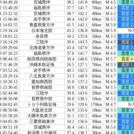
3 04:49:26
宮城県沖
38.2
141.8
80km
M 4.5
震度３
2 15:40:20
福島県沖
37.7
141.7
70km
M 4.3
震度２
1 23:22:32
宮城県沖
38.7
142.2
40km
M 4.2
震度２
1 15:06:46
岩手県沖
40.4
142.0
60km
M 3.5
震度２
1 14:02:55
青森県東方沖
41.5
142.1
60km
M 3.8
震度２
0 19:34:24
日本海北部
43.2
136.8
360km
M 5.9
N/
0 18:01:22
奈良県
34.2
135.8
50km
M 3.5
震度２
0 16:14:29
三陸沖
39.6
143.5
20km
M 4.3
震度１
0 09:29:04
北海道東方沖
43.4
147.0
50km
M 4.7
震度２
9 07:26:23
福島県沖
37.6
141.7
80km
M 4.6
震度３
8 08:44:35
秋田県内陸南部
39.4
140.6
130km
M 5.7
震度４
7 11:46:29
沖縄本島近海
26.5
127.1
70km
M 3.3
震度１
7 03:52:26
岩手県沖
40.1
142.5
40km
M 4.5
震度３
6 20:29:14
八丈島東方沖
33.3
140.9
60km
M 4.7
震度２
6 10:20:12
愛知県西部
35.0
137.2
50km
M 4.0
震度２
5 23:30:45
長野県南部
36.0
138.0
10km
M 3.5
震度３
5 02:44:46
三陸沖
39.8
143.6
20km
M 4.5
震度２
4 08:50:08
長野県中部
36.0
138.1
10km
M 3.2
震度３
4 04:02:45
トカラ列島近海
29.6
129.6
170km
M 4.7
N/
3 08:50:06
大阪府北部
34.9
135.6
10km
M 3.3
震度３
3 05:58:20
大隅半島東方沖
31.1
131.5
40km
M 4.3
震度２
3 04:05:36
三重県南東沖
34.2
136.6
30km
M 3.8
震度２
2 00:51:18
茨城県沖
36.4
141.1
40km
M 3.6
震度２
1 05:54:40
新潟県上中越沖
37.4
138.2
30km
M 4.6
震度３