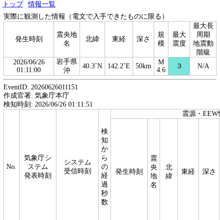
トップ
情報一覧
実際に観測した情報（電文で入手できたものに限る）
最大長
震央地
規
最大
周期
発生時刻
北緯
東経
深さ
名
模
震度
地震動
階級
岩手県
2026/06/26
M
40.3˚N
142.2˚E
50km
３
N/A
01:11:00
4.6
沖
EventID: 20260626011151
作成官署: 気象庁本庁
検知時刻: 2026/06/26 01:11:51
震源・EEW
検
知
か
気象庁シ
ら
震
システム
No.
ステム
の
央
北
受信時刻
発生時刻
東経
深さ
発表時刻
経
地
緯
過
名
秒
数