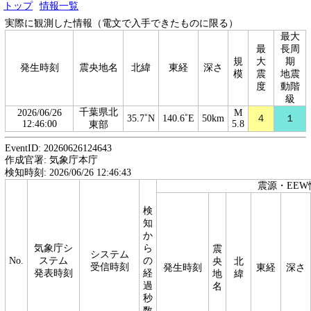
トップ
情報一覧
実際に観測した情報（電文で入手できたものに限る）
最大
最
長周
規
大
期
発生時刻
震央地名
北緯
東経
深さ
模
震
地震
度
動階
級
千葉県北
2026/06/26
M
35.7˚N
140.6˚E
50km
４
１
12:46:00
5.8
東部
EventID: 20260626124643
作成官署: 気象庁本庁
検知時刻: 2026/06/26 12:46:43
震源・EEW
検
知
か
気象庁シ
ら
震
システム
No.
ステム
の
央
北
受信時刻
発生時刻
東経
深さ
発表時刻
経
地
緯
過
名
秒
数