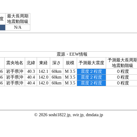
最大長周期
度
地震動階級
N/A
震源・EEW情報
予測最大長周
震央地名
北緯
東経
深さ
規模
予測最大震度
地震動階級
46
岩手県沖
40.3
142.1
60km
M 3.5
震度２程度
０程度
46
岩手県沖
40.4
142.0
60km
M 3.5
震度２程度
０程度
46
岩手県沖
40.4
142.0
60km
M 3.5
震度２程度
０程度
© 2026 soshi1822.jp, svir.jp, dmdata.jp