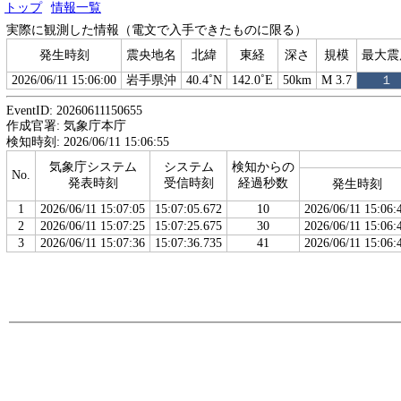
トップ
情報一覧
実際に観測した情報（電文で入手できたものに限る）
発生時刻
震央地名
北緯
東経
深さ
規模
最大震
2026/06/11 15:06:00
岩手県沖
40.4˚N
142.0˚E
50km
M 3.7
１
EventID: 20260611150655
作成官署: 気象庁本庁
検知時刻: 2026/06/11 15:06:55
気象庁システム
システム
検知からの
No.
発表時刻
受信時刻
経過秒数
発生時刻
1
2026/06/11 15:07:05
15:07:05.672
10
2026/06/11 15:06:
2
2026/06/11 15:07:25
15:07:25.675
30
2026/06/11 15:06:
3
2026/06/11 15:07:36
15:07:36.735
41
2026/06/11 15:06: