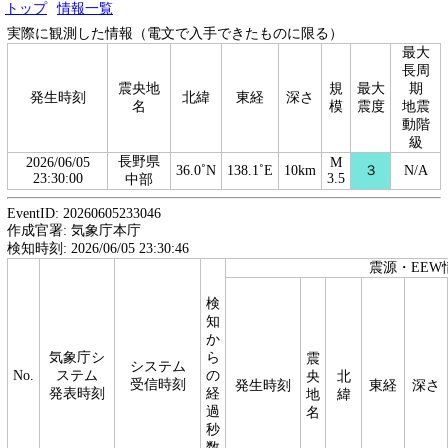
トップ
情報一覧
実際に観測した情報（電文で入手できたものに限る）
最大
長周
震央地
規
最大
期
発生時刻
北緯
東経
深さ
名
模
震度
地震
動階
級
長野県
2026/06/05
M
36.0˚N
138.1˚E
10km
３
N/A
23:30:00
3.5
中部
EventID: 20260605233046
作成官署: 気象庁本庁
検知時刻: 2026/06/05 23:30:46
震源・EEW
検
知
か
気象庁シ
ら
震
システム
No.
ステム
の
央
北
受信時刻
発生時刻
東経
深さ
発表時刻
経
地
緯
過
名
秒
数