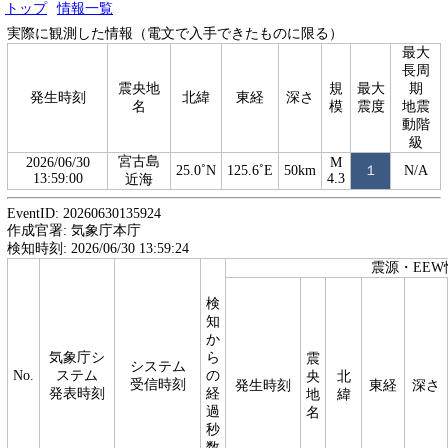
トップ
情報一覧
実際に観測した情報（電文で入手できたものに限る）
最大
長周
震央地
規
最大
期
発生時刻
北緯
東経
深さ
名
模
震度
地震
動階
級
宮古島
2026/06/30
M
25.0˚N
125.6˚E
50km
１
N/A
13:59:00
4.3
近海
EventID: 20260630135924
作成官署: 気象庁本庁
検知時刻: 2026/06/30 13:59:24
震源・EEW
検
知
か
気象庁シ
ら
震
システム
No.
ステム
の
央
北
受信時刻
発生時刻
東経
深さ
発表時刻
経
地
緯
過
名
秒
数