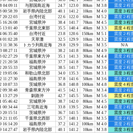
8 04:09:11
与那国島近海
24.7
123.0
80km
M 3.8
震度２程
8 00:58:39
岩手県内陸北部
40.1
141.2
10km
M 4.0
震度３程
7 20:22:03
台湾付近
22.6
122.0
60km
M 5.2
震度２程
5 16:26:08
宮城県沖
38.4
141.7
70km
M 4.5
震度３程
5 13:01:40
千葉県北東部
35.5
140.4
40km
M 3.3
震度４程
4 06:35:40
台湾付近
23.8
120.6
150km
M 5.1
震度２程
4 01:02:28
天草灘
32.5
129.9
10km
M 3.2
震度２程
3 11:38:36
トカラ列島近海
29.8
129.9
10km
M 3.5
N/A
3 08:27:11
宮城県沖
38.2
141.8
80km
M 4.9
震度３程
3 02:27:29
千葉県東方沖
35.1
141.3
30km
M 4.4
震度２程
2 21:20:58
福島県沖
37.7
141.8
90km
M 3.7
震度２程
2 20:55:33
宮城県沖
38.5
141.7
70km
M 3.6
震度２程
2 19:05:06
和歌山県北部
34.0
135.3
10km
M 3.1
震度３程
2 11:27:30
福島県沖
37.8
141.6
50km
M 3.6
震度２程
2 10:07:33
茨城県沖
36.8
140.8
100km
M 4.8
震度４程
2 09:38:48
青森県東方沖
41.5
142.1
70km
M 3.4
震度２程
1 13:27:29
釧路沖
42.7
145.5
50km
M 5.6
震度４程
1 05:46:42
宮城県沖
38.7
142.0
80km
M 4.5
震度３程
1 00:34:44
三宅島近海
33.8
139.5
20km
M 4.0
震度２程
0 20:15:51
茨城県沖
36.7
141.5
50km
M 4.7
震度３程
9 21:11:05
千葉県北西部
35.7
140.1
80km
M 3.5
震度２程
9 16:14:20
福島県沖
37.2
141.2
100km
M 4.0
震度２程
9 14:27:47
岩手県内陸北部
40.1
141.2
10km
M 3.8
震度３程