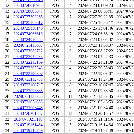
12
20240728040923
JPOS
4
2024/07/28 04:09:23
2024/07/2
13
20240728005841
JPOS
8
2024/07/28 00:58:41
2024/07/2
14
20240727202235
JPOS
7
2024/07/27 20:22:35
2024/07/2
15
20240725162617
JPOS
5
2024/07/25 16:26:17
2024/07/2
16
20240725130146
JPOS
7
2024/07/25 13:01:46
2024/07/2
17
20240724063619
JPOS
7
2024/07/24 06:36:19
2024/07/2
18
20240724010232
JPOS
3
2024/07/24 01:02:32
2024/07/2
19
20240723113837
JPOS
3
2024/07/23 11:38:37
2024/07/2
20
20240723082722
JPOS
6
2024/07/23 08:27:22
2024/07/2
21
20240723022733
JPOS
2
2024/07/23 02:27:33
2024/07/2
22
20240722212109
JPOS
4
2024/07/22 21:21:09
2024/07/2
23
20240722205543
JPOS
4
2024/07/22 20:55:43
2024/07/2
24
20240722190507
JPOS
4
2024/07/22 19:05:07
2024/07/2
25
20240722112738
JPOS
3
2024/07/22 11:27:38
2024/07/2
26
20240722100747
JPOS
8
2024/07/22 10:07:47
2024/07/2
27
20240722093858
JPOS
4
2024/07/22 09:38:58
2024/07/2
28
20240721132735
JPOS
11
2024/07/21 13:27:35
2024/07/2
29
20240721054653
JPOS
6
2024/07/21 05:46:53
2024/07/2
30
20240721003448
JPOS
5
2024/07/21 00:34:48
2024/07/2
31
20240720201557
JPOS
13
2024/07/20 20:15:57
2024/07/2
32
20240719211116
JPOS
3
2024/07/19 21:11:16
2024/07/1
33
20240719161434
JPOS
5
2024/07/19 16:14:34
2024/07/1
34
20240719142749
JPOS
6
2024/07/19 14:27:49
2024/07/1