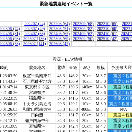
緊急地震速報イベント一覧
202207 (24)
202208 (64)
202209 (68)
202210 (65)
20221
202306 (74)
202307 (49)
202308 (51)
202309 (82)
202310 (60)
20231
202406 (81)
202407 (68)
202408 (65)
202409 (62)
202410 (61)
202411
202506 (93)
202507 (136)
202508 (69)
202509 (50)
202510 (42)
202511
202606 (58)
202607 (141)
202608 (42)
震源・EEW情報
時刻
震央地名
北緯
東経
深さ
規模
予測最大震
1 23:03:50
根室半島南東沖
43.3
146.2
30km
M 3.7
震度２程
1 14:43:27
石川県能登地方
37.3
136.9
10km
M 3.0
震度２程
1 01:47:14
東京都２３区
35.7
139.6
140km
M 4.8
震度３程
0 21:48:36
宮城県沖
38.2
141.7
60km
M 3.6
震度２程
0 06:23:39
福島県沖
37.6
141.5
60km
M 3.5
震度２程
0 05:08:19
トカラ列島近海
29.3
129.1
10km
M 3.9
震度２程度
0 01:26:03
和歌山県南方沖
33.3
135.8
400km
M 5.3
N/A
0 01:25:29
日向灘
32.1
131.7
60km
M 5.1
震度４程
9 23:12:17
瀬戸内海中部
34.3
133.3
20km
M 3.5
震度３程
8 19:13:09
宮城県沖
38.8
142.4
50km
M 4.7
震度３程
8 07:08:08
宮城県沖
38.8
142.1
50km
M 3.7
震度２程