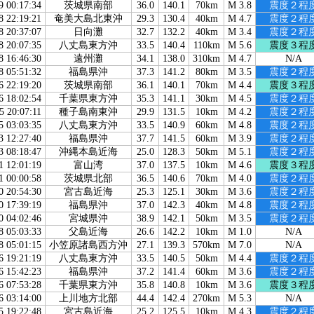
9 00:17:34
茨城県南部
36.0
140.1
70km
M 3.8
震度２程
8 22:19:21
奄美大島北東沖
29.3
130.4
40km
M 4.7
震度２程
8 20:37:07
日向灘
32.7
132.2
40km
M 3.4
震度２程
8 20:07:35
八丈島東方沖
33.5
140.4
110km
M 5.6
震度３程
8 16:46:30
遠州灘
34.1
138.0
310km
M 4.7
N/A
8 05:51:32
福島県沖
37.3
141.2
80km
M 3.5
震度２程
6 22:19:20
茨城県南部
36.1
140.1
70km
M 4.4
震度３程
6 18:02:54
千葉県東方沖
35.3
141.1
30km
M 4.5
震度２程
5 20:07:11
種子島南東沖
29.9
131.5
10km
M 4.2
震度２程
5 03:03:35
八丈島東方沖
33.5
140.9
60km
M 4.8
震度２程
3 12:27:40
福島県沖
37.7
141.5
60km
M 3.9
震度２程
3 08:18:47
沖縄本島近海
25.0
128.3
50km
M 5.1
震度２程
1 12:01:19
富山湾
37.0
137.5
10km
M 4.6
震度３程
1 00:00:58
茨城県北部
36.5
140.6
70km
M 4.0
震度２程
0 20:54:30
宮古島近海
25.3
125.1
30km
M 3.6
震度２程
0 17:39:19
福島県沖
37.0
142.3
40km
M 4.8
震度２程
0 04:02:46
宮城県沖
38.9
142.1
50km
M 3.5
震度２程
8 05:03:33
父島近海
26.6
142.2
10km
M 1.0
N/A
8 05:01:15
小笠原諸島西方沖
27.1
139.3
570km
M 7.0
N/A
6 19:21:19
八丈島東方沖
33.5
140.5
50km
M 4.4
震度２程
6 15:42:23
福島県沖
37.2
141.4
60km
M 3.6
震度２程
6 07:53:28
千葉県東方沖
35.8
140.8
10km
M 3.6
震度３程
6 03:14:00
上川地方北部
44.4
142.4
270km
M 5.3
N/A
5 19:22:48
宮古島近海
25.2
125.5
10km
M 4.3
震度２程