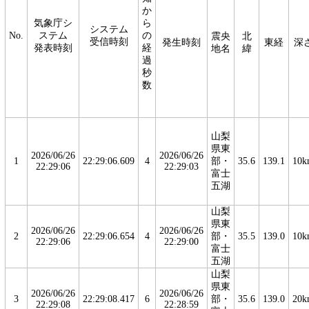
か
気象庁シ
ら
システム
No.
ステム
の
震央
北
受信時刻
発生時刻
東経
深
発表時刻
経
地名
緯
過
秒
数
山梨
県東
2026/06/26
2026/06/26
1
22:29:06.609
4
部・
35.6
139.1
10k
22:29:06
22:29:03
富士
五湖
山梨
県東
2026/06/26
2026/06/26
2
22:29:06.654
4
部・
35.5
139.0
10k
22:29:06
22:29:00
富士
五湖
山梨
県東
2026/06/26
2026/06/26
3
22:29:08.417
6
部・
35.6
139.0
20k
22:29:08
22:28:59