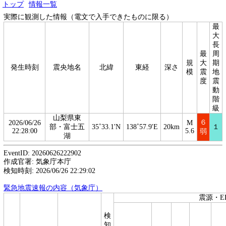
トップ
情報一覧
実際に観測した情報（電文で入手できたものに限る）
最
大
長
最
周
規
大
期
発生時刻
震央地名
北緯
東経
深さ
模
震
地
度
震
動
階
級
山梨県東
６
2026/06/26
M
部・富士五
35˚33.1'N
138˚57.9'E
20km
１
22:28:00
5.6
弱
湖
EventID: 20260626222902
作成官署: 気象庁本庁
検知時刻: 2026/06/26 22:29:02
緊急地震速報の内容（気象庁）
震源・E
検
知