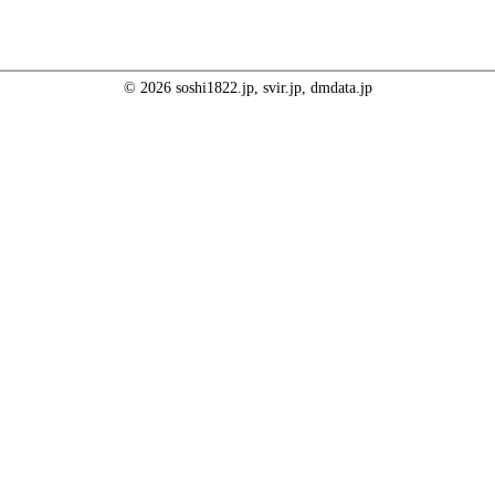
© 2026 soshi1822.jp, svir.jp, dmdata.jp