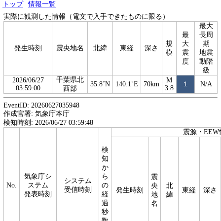
トップ
情報一覧
実際に観測した情報（電文で入手できたものに限る）
最大
最
長周
規
大
期
発生時刻
震央地名
北緯
東経
深さ
模
震
地震
度
動階
級
千葉県北
2026/06/27
M
35.8˚N
140.1˚E
70km
１
N/A
03:59:00
3.8
西部
EventID: 20260627035948
作成官署: 気象庁本庁
検知時刻: 2026/06/27 03:59:48
震源・EEW
検
知
か
気象庁シ
ら
震
システム
No.
ステム
の
央
北
受信時刻
発生時刻
東経
深さ
発表時刻
経
地
緯
過
名
秒
数