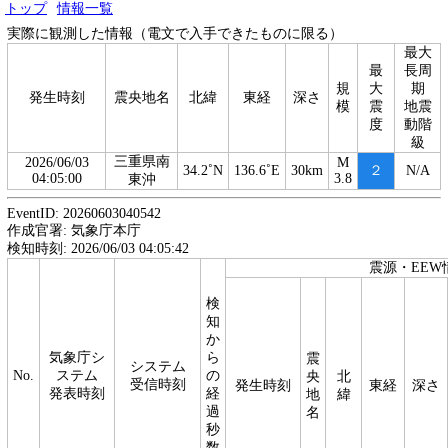
トップ
情報一覧
実際に観測した情報（電文で入手できたものに限る）
最大
最
長周
規
大
期
発生時刻
震央地名
北緯
東経
深さ
模
震
地震
度
動階
級
三重県南
2026/06/03
M
34.2˚N
136.6˚E
30km
２
N/A
04:05:00
3.8
東沖
EventID: 20260603040542
作成官署: 気象庁本庁
検知時刻: 2026/06/03 04:05:42
震源・EEW
検
知
か
気象庁シ
ら
震
システム
No.
ステム
の
央
北
受信時刻
発生時刻
東経
深さ
発表時刻
経
地
緯
過
名
秒
数