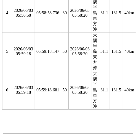
隅
半
2026/06/03
2026/06/03
4
05:58:58.736
30
島
31.1
131.5
40km
05:58:58
05:58:20
東
方
沖
大
隅
半
2026/06/03
2026/06/03
5
05:59:18.147
50
島
31.1
131.5
40km
05:59:18
05:58:20
東
方
沖
大
隅
半
2026/06/03
2026/06/03
6
05:59:18.681
50
島
31.1
131.5
40km
05:59:18
05:58:20
東
方
沖