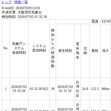
トップ
情報一覧
EventID: 20260702013210
作成官署: 大阪管区気象台
検知時刻: 2026/07/02 01:32:10
震源・EEW
検
知
か
気象庁シ
ら
震
システム
No.
ステム
の
央
北
受信時刻
発生時刻
東経
深さ
発表時刻
経
地
緯
過
名
秒
数
台
湾
2026/07/02
2026/07/02
1
01:32:28.822
18
24.8
122.2
60km
01:32:28
01:31:54
付
近
台
湾
2026/07/02
2026/07/02