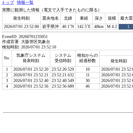
トップ
情報一覧
実際に観測した情報（電文で入手できたものに限る）
発生時刻
震央地名
北緯
東経
深さ
規模
最大震
2026/07/01 23:52:00
岩手県沖
40.1˚N
142.5˚E
40km
M 4.2
１
EventID: 20260701235051
作成官署: 大阪管区気象台
検知時刻: 2026/07/01 23:52:10
気象庁システム
システム
検知からの
No.
発表時刻
受信時刻
経過秒数
発生時刻
1
2026/07/01 23:52:20
23:52:20.529
10
2026/07/01 23:52:
2
2026/07/01 23:52:21
23:52:21.632
11
2026/07/01 23:52:
3
2026/07/01 23:52:40
23:52:40.549
30
2026/07/01 23:52:
4
2026/07/01 23:52:56
23:52:56.689
46
2026/07/01 23:52: