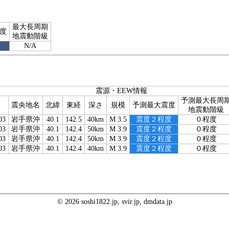
最大長周期
度
地震動階級
N/A
震源・EEW情報
予測最大長周
震央地名
北緯
東経
深さ
規模
予測最大震度
地震動階級
03
岩手県沖
40.1
142.5
40km
M 3.5
震度２程度
０程度
03
岩手県沖
40.1
142.4
50km
M 3.9
震度２程度
０程度
03
岩手県沖
40.1
142.4
50km
M 3.9
震度２程度
０程度
03
岩手県沖
40.1
142.4
40km
M 3.9
震度２程度
０程度
© 2026 soshi1822.jp, svir.jp, dmdata.jp