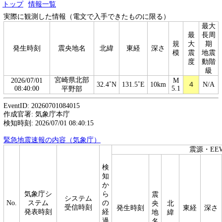
トップ
情報一覧
実際に観測した情報（電文で入手できたものに限る）
最大
最
長周
規
大
期
発生時刻
震央地名
北緯
東経
深さ
模
震
地震
度
動階
級
宮崎県北部
2026/07/01
M
32.4˚N
131.5˚E
10km
４
N/A
08:40:00
5.1
平野部
EventID: 20260701084015
作成官署: 気象庁本庁
検知時刻: 2026/07/01 08:40:15
緊急地震速報の内容（気象庁）
震源・EE
検
知
か
気象庁シ
ら
震
システム
No.
ステム
の
央
北
受信時刻
発生時刻
東経
深さ
発表時刻
経
地
緯
過
名