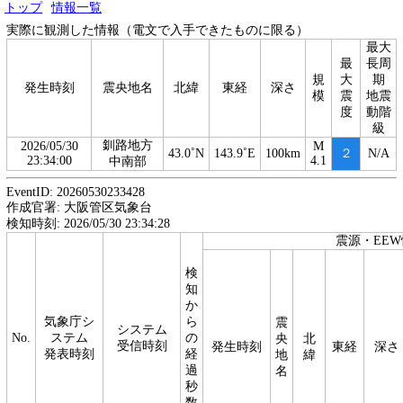
トップ
情報一覧
実際に観測した情報（電文で入手できたものに限る）
最大
最
長周
規
大
期
発生時刻
震央地名
北緯
東経
深さ
模
震
地震
度
動階
級
釧路地方
2026/05/30
M
43.0˚N
143.9˚E
100km
２
N/A
23:34:00
4.1
中南部
EventID: 20260530233428
作成官署: 大阪管区気象台
検知時刻: 2026/05/30 23:34:28
震源・EE
検
知
か
気象庁シ
ら
震
システム
No.
ステム
の
央
北
受信時刻
発生時刻
東経
深さ
発表時刻
経
地
緯
過
名
秒
数