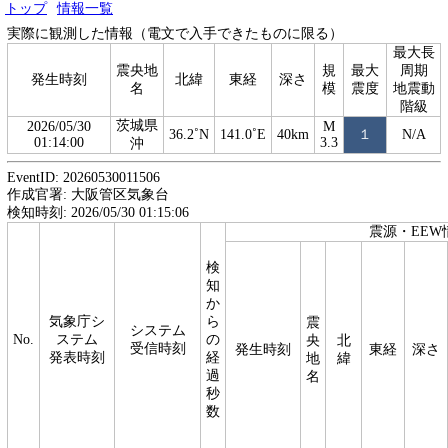
トップ
情報一覧
実際に観測した情報（電文で入手できたものに限る）
最大長
震央地
規
最大
周期
発生時刻
北緯
東経
深さ
名
模
震度
地震動
階級
茨城県
2026/05/30
M
36.2˚N
141.0˚E
40km
１
N/A
01:14:00
3.3
沖
EventID: 20260530011506
作成官署: 大阪管区気象台
検知時刻: 2026/05/30 01:15:06
震源・EEW
検
知
か
気象庁シ
ら
震
システム
No.
ステム
の
央
北
受信時刻
発生時刻
東経
深さ
発表時刻
経
地
緯
過
名
秒
数