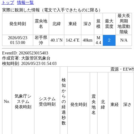
トップ
情報一覧
実際に観測した情報（電文で入手できたものに限る）
最大長
震央地
規
最大
周期
発生時刻
北緯
東経
深さ
名
模
震度
地震動
階級
岩手県
2026/05/23
M
40.1˚N
142.4˚E
40km
２
N/A
01:53:00
4.4
沖
EventID: 20260523015403
作成官署: 大阪管区気象台
検知時刻: 2026/05/23 01:54:03
震源・EEW
検
知
か
気象庁シ
ら
震
システム
No.
ステム
の
央
北
受信時刻
発生時刻
東経
深さ
発表時刻
経
地
緯
過
名
秒
数