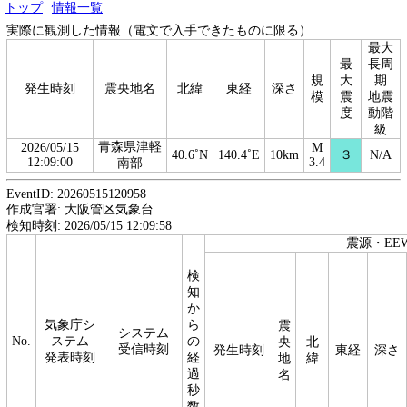
トップ
情報一覧
実際に観測した情報（電文で入手できたものに限る）
最大
最
長周
規
大
期
発生時刻
震央地名
北緯
東経
深さ
模
震
地震
度
動階
級
青森県津軽
2026/05/15
M
40.6˚N
140.4˚E
10km
３
N/A
12:09:00
3.4
南部
EventID: 20260515120958
作成官署: 大阪管区気象台
検知時刻: 2026/05/15 12:09:58
震源・EE
検
知
か
気象庁シ
ら
震
システム
No.
ステム
の
央
北
受信時刻
発生時刻
東経
深さ
発表時刻
経
地
緯
過
名
秒
数