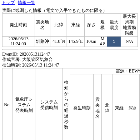
トップ
情報一覧
実際に観測した情報（電文で入手できたものに限る）
最大長
震央地
規
最大
周期
発生時刻
北緯
東経
深さ
名
模
震度
地震動
階級
2026/05/13
M
釧路沖
41.8˚N
145.9˚E
10km
１
N/A
11:24:00
4.8
EventID: 20260513112447
作成官署: 大阪管区気象台
検知時刻: 2026/05/13 11:24:47
震源・EEW
検
知
か
気象庁シ
ら
震
システム
No.
ステム
の
央
北
受信時刻
発生時刻
東経
深さ
発表時刻
経
地
緯
過
名
秒
数