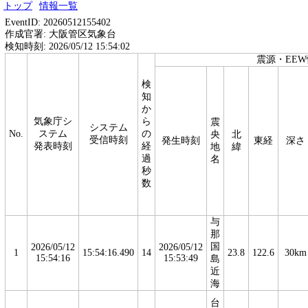
トップ
情報一覧
EventID: 20260512155402
作成官署: 大阪管区気象台
検知時刻: 2026/05/12 15:54:02
震源・EE
検
知
か
気象庁シ
ら
震
システム
No.
ステム
の
央
北
受信時刻
発生時刻
東経
深さ
発表時刻
経
地
緯
過
名
秒
数
与
那
国
2026/05/12
2026/05/12
1
15:54:16.490
14
23.8
122.6
30km
15:54:16
15:53:49
島
近
海
台