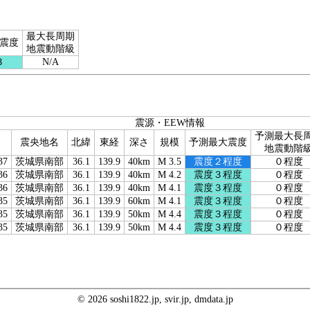
最大長周期
震度
地震動階級
３
N/A
震源・EEW情報
予測最大長
震央地名
北緯
東経
深さ
規模
予測最大震度
地震動階
37
茨城県南部
36.1
139.9
40km
M 3.5
震度２程度
０程度
36
茨城県南部
36.1
139.9
40km
M 4.2
震度３程度
０程度
36
茨城県南部
36.1
139.9
40km
M 4.1
震度３程度
０程度
35
茨城県南部
36.1
139.9
60km
M 4.1
震度３程度
０程度
35
茨城県南部
36.1
139.9
50km
M 4.4
震度３程度
０程度
35
茨城県南部
36.1
139.9
50km
M 4.4
震度３程度
０程度
© 2026 soshi1822.jp, svir.jp, dmdata.jp