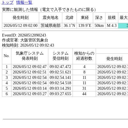
トップ
情報一覧
実際に観測した情報（電文で入手できたものに限る）
発生時刻
震央地名
北緯
東経
深さ
規模
最大
2026/05/12 09:02:00
茨城県南部
36.1˚N
139.9˚E
50km
M 4.3
EventID: 20260512090243
作成官署: 大阪管区気象台
検知時刻: 2026/05/12 09:02:43
気象庁システム
システム
検知からの
No.
発表時刻
受信時刻
経過秒数
発生時刻
1
2026/05/12 09:02:47
09:02:47.472
4
2026/05/12 09:02:
2
2026/05/12 09:02:51
09:02:51.621
8
2026/05/12 09:02:
3
2026/05/12 09:02:54
09:02:54.141
11
2026/05/12 09:02:
4
2026/05/12 09:02:54
09:02:54.518
11
2026/05/12 09:02:
5
2026/05/12 09:03:14
09:03:14.291
31
2026/05/12 09:02:
6
2026/05/12 09:03:27
09:03:27.655
44
2026/05/12 09:02: