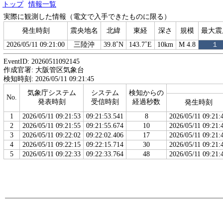
トップ
情報一覧
実際に観測した情報（電文で入手できたものに限る）
発生時刻
震央地名
北緯
東経
深さ
規模
最大震
2026/05/11 09:21:00
三陸沖
39.8˚N
143.7˚E
10km
M 4.8
１
EventID: 20260511092145
作成官署: 大阪管区気象台
検知時刻: 2026/05/11 09:21:45
気象庁システム
システム
検知からの
No.
発表時刻
受信時刻
経過秒数
発生時刻
1
2026/05/11 09:21:53
09:21:53.541
8
2026/05/11 09:21:
2
2026/05/11 09:21:55
09:21:55.674
10
2026/05/11 09:21:
3
2026/05/11 09:22:02
09:22:02.406
17
2026/05/11 09:21:
4
2026/05/11 09:22:15
09:22:15.714
30
2026/05/11 09:21:
5
2026/05/11 09:22:33
09:22:33.764
48
2026/05/11 09:21: