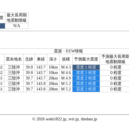
最大長周期
度
地震動階級
N/A
震源・EEW情報
予測最大長周
震央地名
北緯
東経
深さ
規模
予測最大震度
地震動階級
42
三陸沖
39.8
143.7
10km
M 4.3
震度１程度
０程度
42
三陸沖
39.8
143.7
10km
M 4.6
震度２程度
０程度
41
三陸沖
39.7
143.7
20km
M 4.9
震度２程度
０程度
41
三陸沖
39.7
143.8
20km
M 5.2
震度２程度
０程度
41
三陸沖
39.7
143.8
20km
M 5.2
震度２程度
０程度
© 2026 soshi1822.jp, svir.jp, dmdata.jp