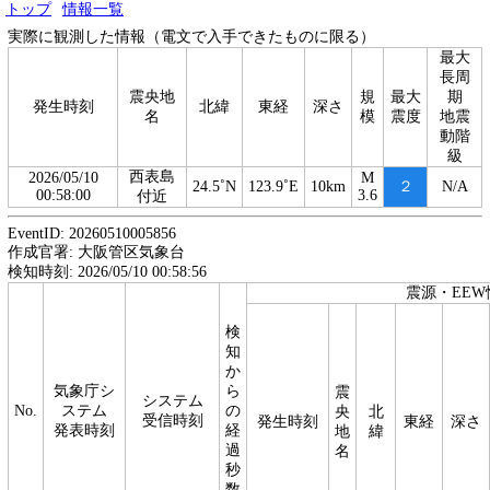
トップ
情報一覧
実際に観測した情報（電文で入手できたものに限る）
最大
長周
震央地
規
最大
期
発生時刻
北緯
東経
深さ
名
模
震度
地震
動階
級
西表島
2026/05/10
M
24.5˚N
123.9˚E
10km
２
N/A
00:58:00
3.6
付近
EventID: 20260510005856
作成官署: 大阪管区気象台
検知時刻: 2026/05/10 00:58:56
震源・EEW
検
知
か
気象庁シ
ら
震
システム
No.
ステム
の
央
北
受信時刻
発生時刻
東経
深さ
発表時刻
経
地
緯
過
名
秒
数