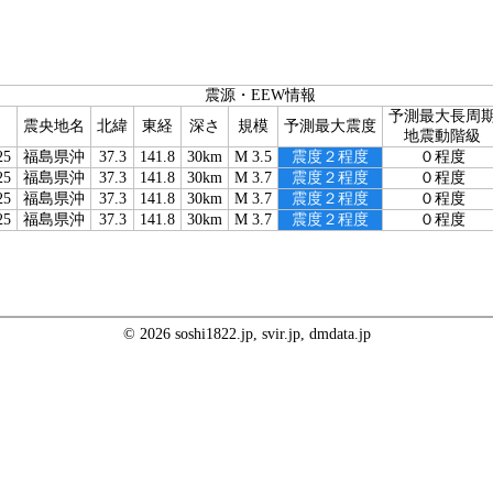
震源・EEW情報
予測最大長周
震央地名
北緯
東経
深さ
規模
予測最大震度
地震動階級
25
福島県沖
37.3
141.8
30km
M 3.5
震度２程度
０程度
25
福島県沖
37.3
141.8
30km
M 3.7
震度２程度
０程度
25
福島県沖
37.3
141.8
30km
M 3.7
震度２程度
０程度
25
福島県沖
37.3
141.8
30km
M 3.7
震度２程度
０程度
© 2026 soshi1822.jp, svir.jp, dmdata.jp