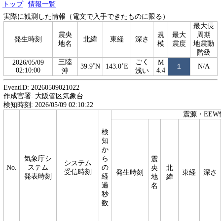
トップ
情報一覧
実際に観測した情報（電文で入手できたものに限る）
最大長
震央
規
最大
周期
発生時刻
北緯
東経
深さ
地名
模
震度
地震動
階級
三陸
ごく
2026/05/09
M
39.9˚N
143.0˚E
１
N/A
02:10:00
4.4
沖
浅い
EventID: 20260509021022
作成官署: 大阪管区気象台
検知時刻: 2026/05/09 02:10:22
震源・EEW
検
知
か
気象庁シ
ら
震
システム
No.
ステム
の
央
北
受信時刻
発生時刻
東経
深さ
発表時刻
経
地
緯
過
名
秒
数