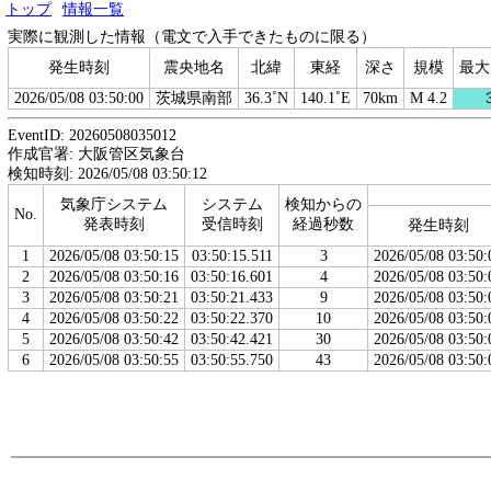
トップ
情報一覧
実際に観測した情報（電文で入手できたものに限る）
発生時刻
震央地名
北緯
東経
深さ
規模
最大
2026/05/08 03:50:00
茨城県南部
36.3˚N
140.1˚E
70km
M 4.2
EventID: 20260508035012
作成官署: 大阪管区気象台
検知時刻: 2026/05/08 03:50:12
気象庁システム
システム
検知からの
No.
発表時刻
受信時刻
経過秒数
発生時刻
1
2026/05/08 03:50:15
03:50:15.511
3
2026/05/08 03:50:
2
2026/05/08 03:50:16
03:50:16.601
4
2026/05/08 03:50:
3
2026/05/08 03:50:21
03:50:21.433
9
2026/05/08 03:50:
4
2026/05/08 03:50:22
03:50:22.370
10
2026/05/08 03:50:
5
2026/05/08 03:50:42
03:50:42.421
30
2026/05/08 03:50:
6
2026/05/08 03:50:55
03:50:55.750
43
2026/05/08 03:50: