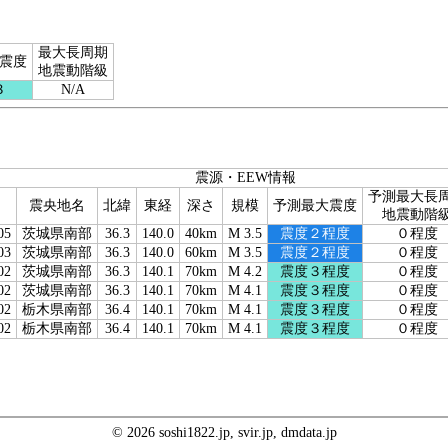
最大長周期
震度
地震動階級
３
N/A
震源・EEW情報
予測最大長
震央地名
北緯
東経
深さ
規模
予測最大震度
地震動階
05
茨城県南部
36.3
140.0
40km
M 3.5
震度２程度
０程度
03
茨城県南部
36.3
140.0
60km
M 3.5
震度２程度
０程度
02
茨城県南部
36.3
140.1
70km
M 4.2
震度３程度
０程度
02
茨城県南部
36.3
140.1
70km
M 4.1
震度３程度
０程度
02
栃木県南部
36.4
140.1
70km
M 4.1
震度３程度
０程度
02
栃木県南部
36.4
140.1
70km
M 4.1
震度３程度
０程度
© 2026 soshi1822.jp, svir.jp, dmdata.jp