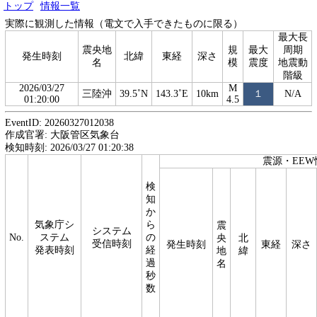
トップ
情報一覧
実際に観測した情報（電文で入手できたものに限る）
最大長
震央地
規
最大
周期
発生時刻
北緯
東経
深さ
名
模
震度
地震動
階級
2026/03/27
M
三陸沖
39.5˚N
143.3˚E
10km
１
N/A
01:20:00
4.5
EventID: 20260327012038
作成官署: 大阪管区気象台
検知時刻: 2026/03/27 01:20:38
震源・EEW
検
知
か
気象庁シ
ら
震
システム
No.
ステム
の
央
北
受信時刻
発生時刻
東経
深さ
発表時刻
経
地
緯
過
名
秒
数