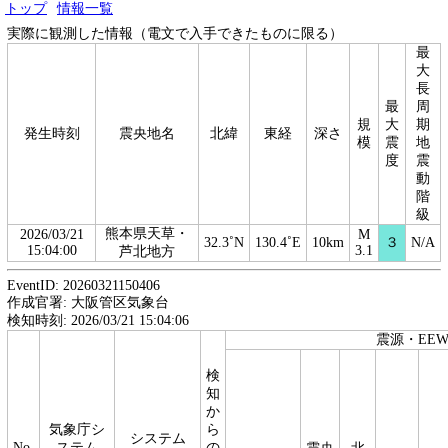
トップ
情報一覧
実際に観測した情報（電文で入手できたものに限る）
最
大
長
最
周
規
大
期
発生時刻
震央地名
北緯
東経
深さ
模
震
地
度
震
動
階
級
熊本県天草・
2026/03/21
M
32.3˚N
130.4˚E
10km
３
N/A
15:04:00
3.1
芦北地方
EventID: 20260321150406
作成官署: 大阪管区気象台
検知時刻: 2026/03/21 15:04:06
震源・EE
検
知
か
気象庁シ
ら
システム
No.
ステム
の