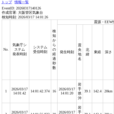
トップ
情報一覧
EventID: 20260317140126
作成官署: 大阪管区気象台
検知時刻: 2026/03/17 14:01:26
震源・EEW
検
知
か
気象庁シ
ら
震
システム
No.
ステム
の
央
北
受信時刻
発生時刻
東経
深さ
発表時刻
経
地
緯
過
名
秒
数
岩
手
2026/03/17
2026/03/17
1
14:01:42.374
16
39.1
142.4
20km
14:01:42
14:01:20
県
沖
岩
手
2026/03/17
2026/03/17