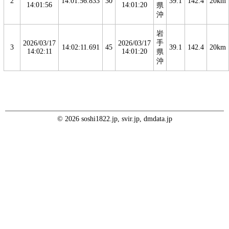
2
14:01:56.833
30
39.1
142.4
20km
14:01:56
14:01:20
県
沖
岩
手
2026/03/17
2026/03/17
3
14:02:11.691
45
39.1
142.4
20km
14:02:11
14:01:20
県
沖
© 2026 soshi1822.jp, svir.jp, dmdata.jp