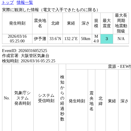
トップ
情報一覧
実際に観測した情報（電文で入手できたものに限る）
最大長
震央地
規
最大
周期
発生時刻
北緯
東経
深さ
名
模
震度
地震動
階級
2026/03/16
M
伊予灘
33.6˚N
132.2˚E
50km
３
N/A
05:25:00
4.0
EventID: 20260316052525
作成官署: 大阪管区気象台
検知時刻: 2026/03/16 05:25:25
震源・EEW
検
知
か
気象庁シ
ら
震
システム
No.
ステム
の
央
北
受信時刻
発生時刻
東経
深さ
発表時刻
経
地
緯
過
名
秒
数