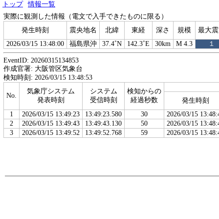
トップ
情報一覧
実際に観測した情報（電文で入手できたものに限る）
発生時刻
震央地名
北緯
東経
深さ
規模
最大震
2026/03/15 13:48:00
福島県沖
37.4˚N
142.3˚E
30km
M 4.3
１
EventID: 20260315134853
作成官署: 大阪管区気象台
検知時刻: 2026/03/15 13:48:53
気象庁システム
システム
検知からの
No.
発表時刻
受信時刻
経過秒数
発生時刻
1
2026/03/15 13:49:23
13:49:23.580
30
2026/03/15 13:48:
2
2026/03/15 13:49:43
13:49:43.130
50
2026/03/15 13:48:
3
2026/03/15 13:49:52
13:49:52.768
59
2026/03/15 13:48: