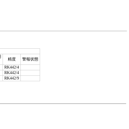
期
精度
警報状態
RK442/4
RK442/4
RK442/9