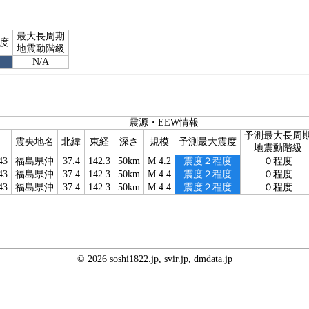
最大長周期
度
地震動階級
N/A
震源・EEW情報
予測最大長周
震央地名
北緯
東経
深さ
規模
予測最大震度
地震動階級
43
福島県沖
37.4
142.3
50km
M 4.2
震度２程度
０程度
43
福島県沖
37.4
142.3
50km
M 4.4
震度２程度
０程度
43
福島県沖
37.4
142.3
50km
M 4.4
震度２程度
０程度
© 2026 soshi1822.jp, svir.jp, dmdata.jp