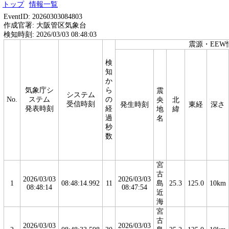
トップ
情報一覧
EventID: 20260303084803
作成官署: 大阪管区気象台
検知時刻: 2026/03/03 08:48:03
震源・EEW
検
知
か
気象庁シ
ら
震
システム
No.
ステム
の
央
北
受信時刻
発生時刻
東経
深さ
発表時刻
経
地
緯
過
名
秒
数
宮
古
2026/03/03
2026/03/03
1
08:48:14.992
11
島
25.3
125.0
10km
08:48:14
08:47:54
近
海
宮
古
2026/03/03
2026/03/03