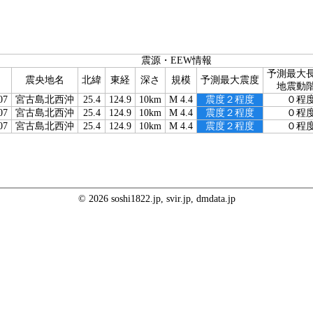
震源・EEW情報
予測最大
震央地名
北緯
東経
深さ
規模
予測最大震度
地震動
07
宮古島北西沖
25.4
124.9
10km
M 4.4
震度２程度
０程
07
宮古島北西沖
25.4
124.9
10km
M 4.4
震度２程度
０程
07
宮古島北西沖
25.4
124.9
10km
M 4.4
震度２程度
０程
© 2026 soshi1822.jp, svir.jp, dmdata.jp