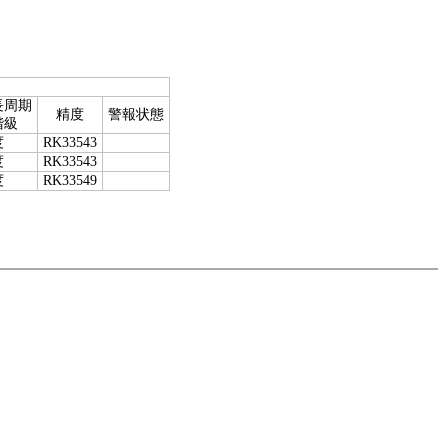
長周期
精度
警報状態
階級
度
RK33543
度
RK33543
度
RK33549