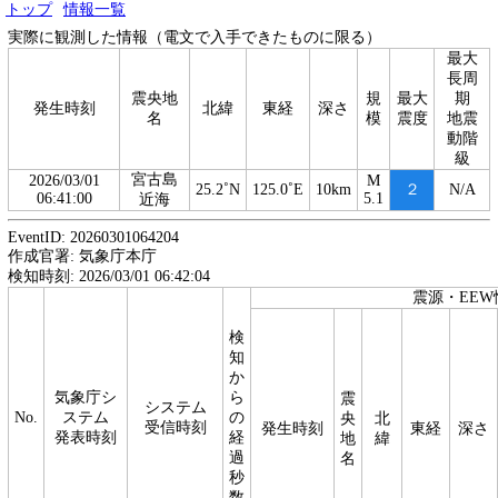
トップ
情報一覧
実際に観測した情報（電文で入手できたものに限る）
最大
長周
震央地
規
最大
期
発生時刻
北緯
東経
深さ
名
模
震度
地震
動階
級
宮古島
2026/03/01
M
25.2˚N
125.0˚E
10km
２
N/A
06:41:00
5.1
近海
EventID: 20260301064204
作成官署: 気象庁本庁
検知時刻: 2026/03/01 06:42:04
震源・EEW
検
知
か
気象庁シ
ら
震
システム
No.
ステム
の
央
北
受信時刻
発生時刻
東経
深さ
発表時刻
経
地
緯
過
名
秒
数