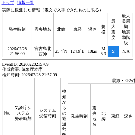
トップ
情報一覧
実際に観測した情報（電文で入手できたものに限る）
最大
最
長周
規
大
期
発生時刻
震央地名
北緯
東経
深さ
模
震
地震
度
動階
級
宮古島北
2026/02/28
M
25.4˚N
124.9˚E
10km
２
N/A
21:56:00
5.3
西沖
EventID: 20260228215709
作成官署: 気象庁本庁
検知時刻: 2026/02/28 21:57:09
震源・EEW
検
知
か
気象庁シ
ら
震
システム
No.
ステム
の
央
北
受信時刻
発生時刻
東経
深さ
発表時刻
経
地
緯
過
名
秒
数