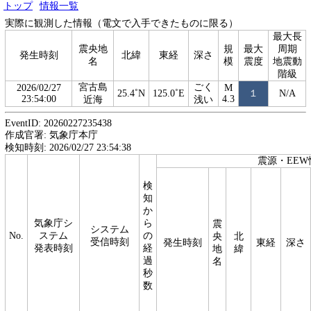
トップ
情報一覧
実際に観測した情報（電文で入手できたものに限る）
最大長
震央地
規
最大
周期
発生時刻
北緯
東経
深さ
名
模
震度
地震動
階級
宮古島
ごく
2026/02/27
M
25.4˚N
125.0˚E
１
N/A
23:54:00
4.3
近海
浅い
EventID: 20260227235438
作成官署: 気象庁本庁
検知時刻: 2026/02/27 23:54:38
震源・EEW
検
知
か
気象庁シ
ら
震
システム
No.
ステム
の
央
北
受信時刻
発生時刻
東経
深さ
発表時刻
経
地
緯
過
名
秒
数