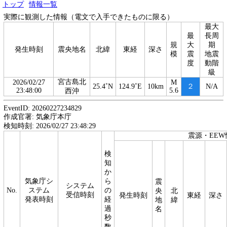
トップ
情報一覧
実際に観測した情報（電文で入手できたものに限る）
最大
最
長周
規
大
期
発生時刻
震央地名
北緯
東経
深さ
模
震
地震
度
動階
級
宮古島北
2026/02/27
M
25.4˚N
124.9˚E
10km
２
N/A
23:48:00
5.6
西沖
EventID: 20260227234829
作成官署: 気象庁本庁
検知時刻: 2026/02/27 23:48:29
震源・EEW
検
知
か
気象庁シ
ら
震
システム
No.
ステム
の
央
北
受信時刻
発生時刻
東経
深さ
発表時刻
経
地
緯
過
名
秒
数