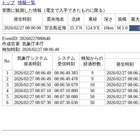
トップ
情報一覧
実際に観測した情報（電文で入手できたものに限る）
発生時刻
震央地名
北緯
東経
深さ
規模
最大
2026/02/27 08:06:00
宮古島近海
25.3˚N
124.9˚E
10km
M 5.0
EventID: 20260227080640
作成官署: 気象庁本庁
検知時刻: 2026/02/27 08:06:40
気象庁システム
システム
検知からの
No.
発表時刻
受信時刻
経過秒数
発生時刻
1
2026/02/27 08:06:49
08:06:49.383
9
2026/02/27 08:06:
2
2026/02/27 08:06:49
08:06:49.478
9
2026/02/27 08:06:
3
2026/02/27 08:06:50
08:06:50.679
10
2026/02/27 08:06:
4
2026/02/27 08:07:10
08:07:10.809
30
2026/02/27 08:06:
5
2026/02/27 08:07:30
08:07:30.080
50
2026/02/27 08:06:
6
2026/02/27 08:07:30
08:07:30.630
50
2026/02/27 08:06: