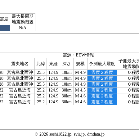
最大長周期
震度
地震動階級
１
N/A
震源・EEW情報
予測最大
震央地名
北緯
東経
深さ
規模
予測最大震度
地震動
28
宮古島北西沖
25.5
124.9
10km
M 4.9
震度２程度
０程
28
宮古島北西沖
25.5
124.9
10km
M 4.9
震度２程度
０程
28
宮古島北西沖
25.5
124.9
10km
M 4.9
震度２程度
０程
32
宮古島近海
25.2
124.9
30km
M 4.5
震度２程度
０程
32
宮古島近海
25.2
124.9
30km
M 4.6
震度２程度
０程
32
宮古島近海
25.2
124.9
30km
M 4.6
震度２程度
０程
© 2026 soshi1822.jp, svir.jp, dmdata.jp