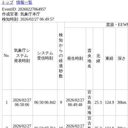
トップ
情報一覧
EventID: 20260227064957
作成官署: 気象庁本庁
検知時刻: 2026/02/27 06:49:57
震源・EEW
検
知
か
気象庁シ
ら
震
システム
No.
ステム
の
央
北
受信時刻
発生時刻
東経
深さ
発表時刻
経
地
緯
過
名
秒
数
宮
古
2026/02/27
2026/02/27
1
06:50:06.842
9
島
25.3
124.9
30km
06:50:06
06:49:48
近
海
宮
古
2026/02/27
2026/02/27