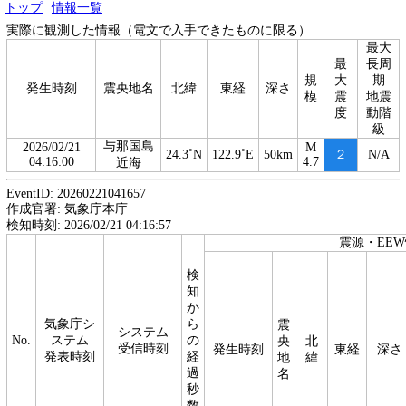
トップ
情報一覧
実際に観測した情報（電文で入手できたものに限る）
最大
最
長周
規
大
期
発生時刻
震央地名
北緯
東経
深さ
模
震
地震
度
動階
級
与那国島
2026/02/21
M
24.3˚N
122.9˚E
50km
２
N/A
04:16:00
4.7
近海
EventID: 20260221041657
作成官署: 気象庁本庁
検知時刻: 2026/02/21 04:16:57
震源・EE
検
知
か
気象庁シ
ら
震
システム
No.
ステム
の
央
北
受信時刻
発生時刻
東経
深さ
発表時刻
経
地
緯
過
名
秒
数