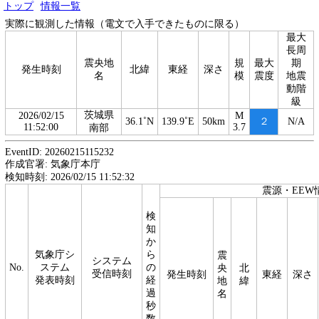
トップ
情報一覧
実際に観測した情報（電文で入手できたものに限る）
最大
長周
震央地
規
最大
期
発生時刻
北緯
東経
深さ
名
模
震度
地震
動階
級
茨城県
2026/02/15
M
36.1˚N
139.9˚E
50km
２
N/A
11:52:00
3.7
南部
EventID: 20260215115232
作成官署: 気象庁本庁
検知時刻: 2026/02/15 11:52:32
震源・EEW
検
知
か
気象庁シ
ら
震
システム
No.
ステム
の
央
北
受信時刻
発生時刻
東経
深さ
発表時刻
経
地
緯
過
名
秒
数