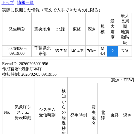
トップ
情報一覧
実際に観測した情報（電文で入手できたものに限る）
最大
最
長周
規
大
期
発生時刻
震央地名
北緯
東経
深さ
模
震
地震
度
動階
級
千葉県北
2026/02/05
M
35.7˚N
140.4˚E
70km
２
N/A
09:19:00
4.4
東部
EventID: 20260205091956
作成官署: 気象庁本庁
検知時刻: 2026/02/05 09:19:56
震源・EEW
検
知
か
気象庁シ
ら
震
システム
No.
ステム
の
央
北
受信時刻
発生時刻
東経
深さ
発表時刻
経
地
緯
過
名
秒
数