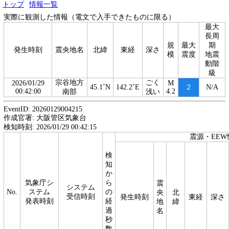
トップ
情報一覧
実際に観測した情報（電文で入手できたものに限る）
最大
長周
規
最大
期
発生時刻
震央地名
北緯
東経
深さ
模
震度
地震
動階
級
宗谷地方
ごく
2026/01/29
M
45.1˚N
142.2˚E
２
N/A
00:42:00
4.2
南部
浅い
EventID: 20260129004215
作成官署: 大阪管区気象台
検知時刻: 2026/01/29 00:42:15
震源・EEW
検
知
か
気象庁シ
ら
震
システム
No.
ステム
の
央
北
受信時刻
発生時刻
東経
深さ
発表時刻
経
地
緯
過
名
秒
数