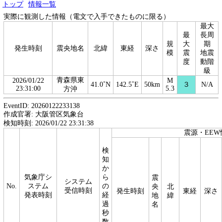
トップ
情報一覧
実際に観測した情報（電文で入手できたものに限る）
最大
最
長周
規
大
期
発生時刻
震央地名
北緯
東経
深さ
模
震
地震
度
動階
級
青森県東
2026/01/22
M
41.0˚N
142.5˚E
50km
３
N/A
23:31:00
5.3
方沖
EventID: 20260122233138
作成官署: 大阪管区気象台
検知時刻: 2026/01/22 23:31:38
震源・EEW
検
知
か
気象庁シ
ら
震
システム
No.
ステム
の
央
北
受信時刻
発生時刻
東経
深さ
発表時刻
経
地
緯
過
名
秒
数