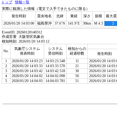
トップ
情報一覧
実際に観測した情報（電文で入手できたものに限る）
発生時刻
震央地名
北緯
東経
深さ
規模
最大震
2026/01/20 14:03:00
福島県沖
37.6˚N
141.9˚E
30km
M 4.3
２
EventID: 20260120140312
作成官署: 大阪管区気象台
検知時刻: 2026/01/20 14:03:12
気象庁システム
システム
検知からの
No.
発表時刻
受信時刻
経過秒数
発生時刻
1
2026/01/20 14:03:23
14:03:23.548
11
2026/01/20 14:03:
2
2026/01/20 14:03:33
14:03:33.570
21
2026/01/20 14:03:
3
2026/01/20 14:03:42
14:03:42.518
30
2026/01/20 14:03:
4
2026/01/20 14:04:02
14:04:02.098
50
2026/01/20 14:03:
5
2026/01/20 14:04:03
14:04:03.781
51
2026/01/20 14:03: