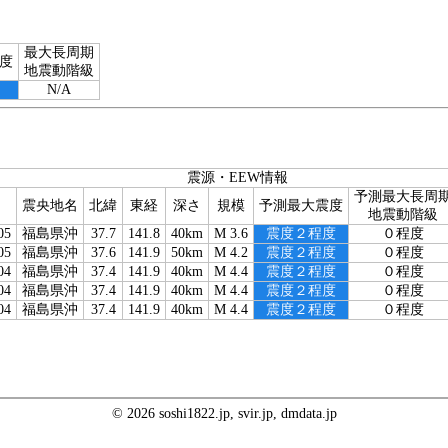
最大長周期
度
地震動階級
N/A
震源・EEW情報
予測最大長周
震央地名
北緯
東経
深さ
規模
予測最大震度
地震動階級
05
福島県沖
37.7
141.8
40km
M 3.6
震度２程度
０程度
05
福島県沖
37.6
141.9
50km
M 4.2
震度２程度
０程度
04
福島県沖
37.4
141.9
40km
M 4.4
震度２程度
０程度
04
福島県沖
37.4
141.9
40km
M 4.4
震度２程度
０程度
04
福島県沖
37.4
141.9
40km
M 4.4
震度２程度
０程度
© 2026 soshi1822.jp, svir.jp, dmdata.jp