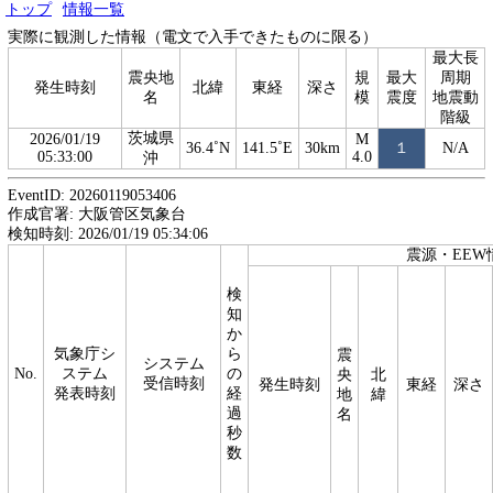
トップ
情報一覧
実際に観測した情報（電文で入手できたものに限る）
最大長
震央地
規
最大
周期
発生時刻
北緯
東経
深さ
名
模
震度
地震動
階級
茨城県
2026/01/19
M
36.4˚N
141.5˚E
30km
１
N/A
05:33:00
4.0
沖
EventID: 20260119053406
作成官署: 大阪管区気象台
検知時刻: 2026/01/19 05:34:06
震源・EEW
検
知
か
気象庁シ
ら
震
システム
No.
ステム
の
央
北
受信時刻
発生時刻
東経
深さ
発表時刻
経
地
緯
過
名
秒
数