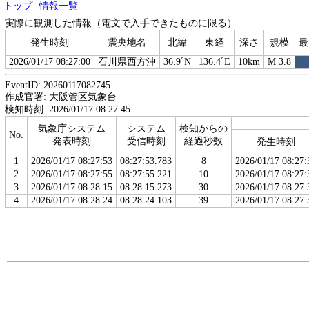
トップ
情報一覧
実際に観測した情報（電文で入手できたものに限る）
発生時刻
震央地名
北緯
東経
深さ
規模
最
2026/01/17 08:27:00
石川県西方沖
36.9˚N
136.4˚E
10km
M 3.8
EventID: 20260117082745
作成官署: 大阪管区気象台
検知時刻: 2026/01/17 08:27:45
気象庁システム
システム
検知からの
No.
発表時刻
受信時刻
経過秒数
発生時刻
1
2026/01/17 08:27:53
08:27:53.783
8
2026/01/17 08:27:
2
2026/01/17 08:27:55
08:27:55.221
10
2026/01/17 08:27:
3
2026/01/17 08:28:15
08:28:15.273
30
2026/01/17 08:27:
4
2026/01/17 08:28:24
08:28:24.103
39
2026/01/17 08:27: