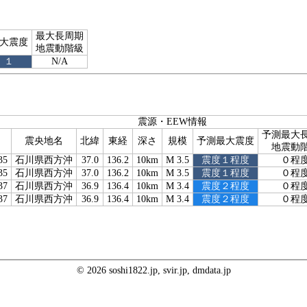
最大長周期
大震度
地震動階級
１
N/A
震源・EEW情報
予測最大
震央地名
北緯
東経
深さ
規模
予測最大震度
地震動
35
石川県西方沖
37.0
136.2
10km
M 3.5
震度１程度
０程
35
石川県西方沖
37.0
136.2
10km
M 3.5
震度１程度
０程
37
石川県西方沖
36.9
136.4
10km
M 3.4
震度２程度
０程
37
石川県西方沖
36.9
136.4
10km
M 3.4
震度２程度
０程
© 2026 soshi1822.jp, svir.jp, dmdata.jp