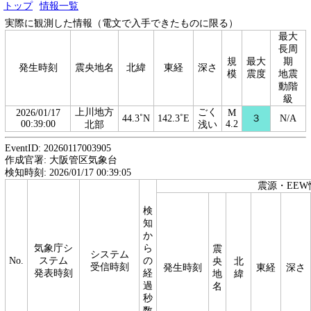
トップ
情報一覧
実際に観測した情報（電文で入手できたものに限る）
最大
長周
規
最大
期
発生時刻
震央地名
北緯
東経
深さ
模
震度
地震
動階
級
上川地方
ごく
2026/01/17
M
44.3˚N
142.3˚E
３
N/A
00:39:00
4.2
北部
浅い
EventID: 20260117003905
作成官署: 大阪管区気象台
検知時刻: 2026/01/17 00:39:05
震源・EEW
検
知
か
気象庁シ
ら
震
システム
No.
ステム
の
央
北
受信時刻
発生時刻
東経
深さ
発表時刻
経
地
緯
過
名
秒
数