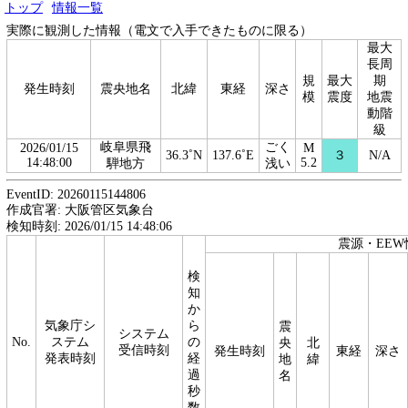
トップ
情報一覧
実際に観測した情報（電文で入手できたものに限る）
最大
長周
規
最大
期
発生時刻
震央地名
北緯
東経
深さ
模
震度
地震
動階
級
岐阜県飛
ごく
2026/01/15
M
36.3˚N
137.6˚E
３
N/A
14:48:00
5.2
騨地方
浅い
EventID: 20260115144806
作成官署: 大阪管区気象台
検知時刻: 2026/01/15 14:48:06
震源・EEW
検
知
か
気象庁シ
ら
震
システム
No.
ステム
の
央
北
受信時刻
発生時刻
東経
深さ
発表時刻
経
地
緯
過
名
秒
数